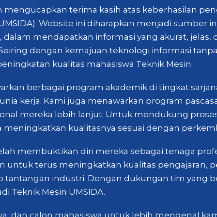
in mengucapkan terima kasih atas keberhasilan p
UMSIDA). Website ini diharapkan menjadi sumber in
alam mendapatkan informasi yang akurat, jelas, 
. Seiring dengan kemajuan teknologi informasi tanpa 
ningkatan kualitas mahasiswa Teknik Mesin.
rkan berbagai program akademik di tingkat sarja
 dunia kerja. Kami juga menawarkan program pascas
al mereka lebih lanjut. Untuk mendukung proses 
a meningkatkan kualitasnya sesuai dengan perkemb
elah membuktikan diri mereka sebagai tenaga profes
n untuk terus meningkatkan kualitas pengajaran, p
tantangan industri. Dengan dukungan tim yang b
udi Teknik Mesin UMSIDA.
wa, dan calon mahasiswa untuk lebih mengenal kami