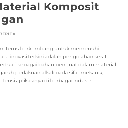
Material Komposit
ngan
BERITA
lami terus berkembang untuk memenuhi
atu inovasi terkini adalah pengolahan serat
 mertua,” sebagai bahan penguat dalam material
aruh perlakuan alkali pada sifat mekanik,
otensi aplikasinya di berbagai industri.