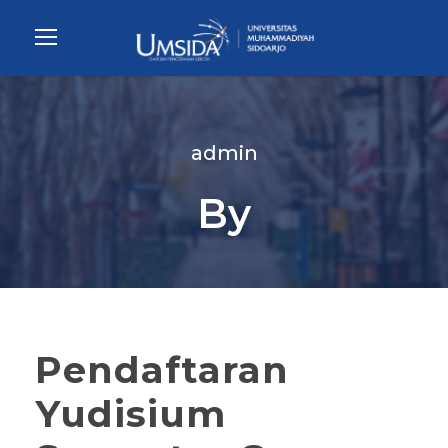
admin
By
Pendaftaran
Yudisium