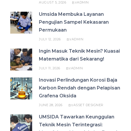
AUGUST 5, 2026
ADMIN
BY
Umsida Membuka Layanan
Pengujian Sampel Kekasaran
Permukaan
JULY 12, 2026
ADMIN
BY
Ingin Masuk Teknik Mesin? Kuasai
Matematika dari Sekarang!
JULY 11, 2026
ADMIN
BY
Inovasi Perlindungan Korosi Baja
Karbon Rendah dengan Pelapisan
Grafena Oksida
JUNE 28, 2026
ASSET DESIGNER
BY
UMSIDA Tawarkan Keunggulan
Teknik Mesin Terintegrasi: