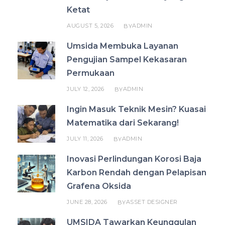
Ketat
AUGUST 5, 2026
ADMIN
BY
Umsida Membuka Layanan
Pengujian Sampel Kekasaran
Permukaan
JULY 12, 2026
ADMIN
BY
Ingin Masuk Teknik Mesin? Kuasai
Matematika dari Sekarang!
JULY 11, 2026
ADMIN
BY
Inovasi Perlindungan Korosi Baja
Karbon Rendah dengan Pelapisan
Grafena Oksida
JUNE 28, 2026
ASSET DESIGNER
BY
UMSIDA Tawarkan Keunggulan